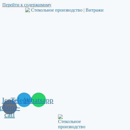
Перейти к содержимому
Icon-
Telegram
Whatsapp
phone-
call